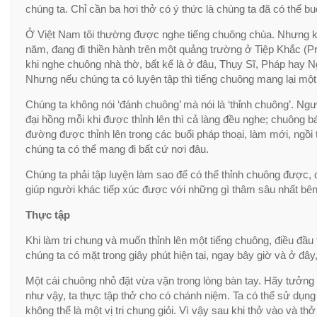
chúng ta. Chỉ cần ba hơi thở có ý thức là chúng ta đã có thể bu
Ở Việt Nam tôi thường được nghe tiếng chuông chùa. Nhưng kh
năm, đang đi thiền hành trên một quảng trường ở Tiệp Khắc (Pra
khi nghe chuông nhà thờ, bất kể là ở đâu, Thụy Sĩ, Pháp hay Ng
Nhưng nếu chúng ta có luyện tập thì tiếng chuông mang lại một
Chúng ta không nói ‘đánh chuông’ mà nói là ‘thỉnh chuông’. Ngườ
đại hồng mỗi khi được thỉnh lên thì cả làng đều nghe; chuông bá
đường được thỉnh lên trong các buổi pháp thoại, làm mới, ngồi t
chúng ta có thể mang đi bất cứ nơi đâu.
Chúng ta phải tập luyện làm sao để có thể thỉnh chuông được, đ
giúp người khác tiếp xúc được với những gì thâm sâu nhất bên
Thực tập
Khi làm tri chung và muốn thỉnh lên một tiếng chuông, điều đầu
chúng ta có mặt trong giây phút hiện tại, ngay bây giờ và ở đâ
Một cái chuông nhỏ đặt vừa vặn trong lòng bàn tay. Hãy tưởng
như vậy, ta thực tập thở cho có chánh niệm. Ta có thể sử dụng t
không thể là một vị tri chung giỏi. Vì vậy sau khi thở vào và th