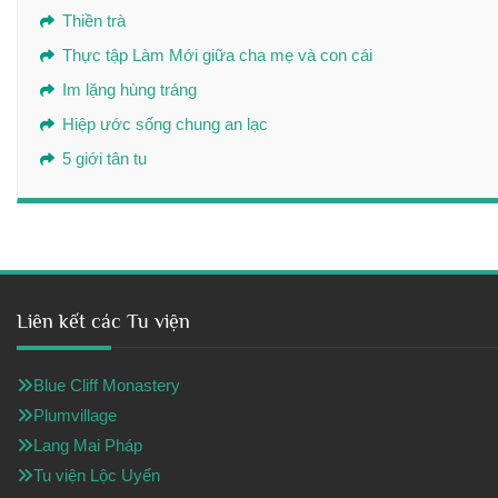
Thiền trà
Thực tập Làm Mới giữa cha mẹ và con cái
Im lặng hùng tráng
Hiệp ước sống chung an lạc
5 giới tân tu
Liên kết các Tu viện
Blue Cliff Monastery
Plumvillage
Lang Mai Pháp
Tu viện Lộc Uyển