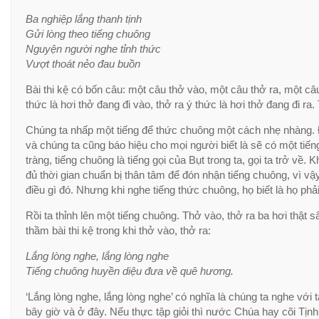
Ba nghiệp lắng thanh tịnh
Gửi lòng theo tiếng chuông
Nguyện người nghe tỉnh thức
Vượt thoát nẻo đau buồn
Bài thi kệ có bốn câu: một câu thở vào, một câu thở ra, một câ
thức là hơi thở đang đi vào, thở ra ý thức là hơi thở đang đi ra
Chúng ta nhấp một tiếng để thức chuông một cách nhẹ nhàng. 
và chúng ta cũng báo hiệu cho mọi người biết là sẽ có một tiế
tràng, tiếng chuông là tiếng gọi của Bụt trong ta, gọi ta trở v
đủ thời gian chuẩn bị thân tâm để đón nhận tiếng chuông, vì v
điều gì đó. Nhưng khi nghe tiếng thức chuông, họ biết là họ ph
Rồi ta thỉnh lên một tiếng chuông. Thở vào, thở ra ba hơi thật s
thầm bài thi kệ trong khi thở vào, thở ra:
Lắng lòng nghe, lắng lòng nghe
Tiếng chuông huyền diệu đưa về quê hương.
‘Lắng lòng nghe, lắng lòng nghe’ có nghĩa là chúng ta nghe với 
bây giờ và ở đây. Nếu thực tập giỏi thì nước Chúa hay cõi Tịn