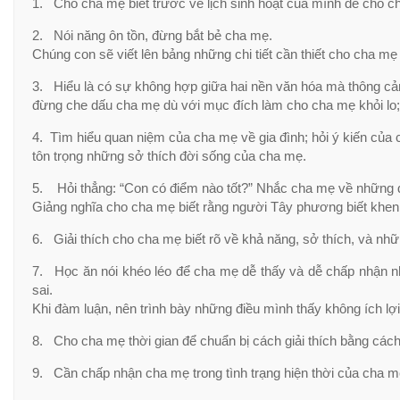
1. Cho cha mẹ biết trước về lịch sinh hoạt của mình để cho ch
2. Nói năng ôn tồn, đừng bắt bẻ cha mẹ.
Chúng con sẽ viết lên bảng những chi tiết cần thiết cho cha mẹ
3. Hiểu là có sự không hợp giữa hai nền văn hóa mà thông c
đừng che dấu cha mẹ dù với mục đích làm cho cha mẹ khỏi lo;
4. Tìm hiểu quan niệm của cha mẹ về gia đình; hỏi ý kiến của 
tôn trọng những sở thích đời sống của cha mẹ.
5. Hỏi thẳng: “Con có điểm nào tốt?” Nhắc cha mẹ về những đi
Giảng nghĩa cho cha mẹ biết rằng người Tây phương biết khen
6. Giải thích cho cha mẹ biết rõ về khả năng, sở thích, và n
7. Học ăn nói khéo léo để cha mẹ dễ thấy và dễ chấp nhận nhữ
sai.
Khi đàm luận, nên trình bày những điều mình thấy không ích lợ
8. Cho cha mẹ thời gian để chuẩn bị cách giải thích bằng cách
9. Cần chấp nhận cha mẹ trong tình trạng hiện thời của cha 