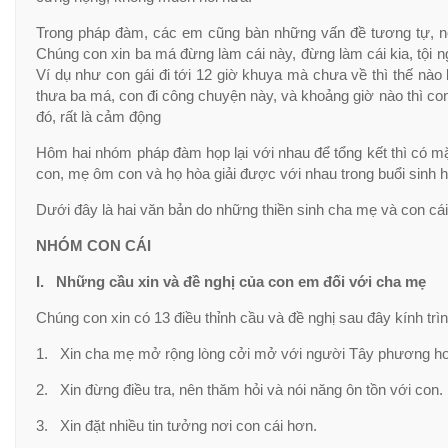
Trong pháp đàm, các em cũng bàn những vấn đề tương tự, nó
Chúng con xin ba má đừng làm cái này, đừng làm cái kia, tội 
Ví dụ như con gái đi tới 12 giờ khuya mà chưa về thì thế nào b
thưa ba má, con đi công chuyện này, và khoảng giờ nào thì co
đó, rất là cảm động
Hôm hai nhóm pháp đàm họp lại với nhau để tổng kết thì có mặt
con, mẹ ôm con và họ hòa giải được với nhau trong buổi sinh ho
Dưới đây là hai văn bản do những thiền sinh cha mẹ và con cái
NHÓM CON CÁI
I. Những cầu xin và đề nghị của con em đối với cha mẹ
Chúng con xin có 13 điều thỉnh cầu và đề nghị sau đây kính trì
1. Xin cha mẹ mở rộng lòng cởi mở với người Tây phương hơn
2. Xin đừng điều tra, nên thăm hỏi và nói năng ôn tồn với con.
3. Xin đặt nhiều tin tưởng nơi con cái hơn.