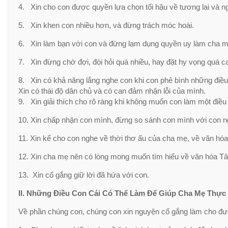
4. Xin cho con được quyền lựa chọn tối hậu về tương lai và n
5. Xin khen con nhiều hơn, và đừng trách móc hoài.
6. Xin làm bạn với con và đừng lạm dụng quyền uy làm cha m
7. Xin đừng chờ đợi, đòi hỏi quá nhiều, hay đặt hy vọng quá ca
8. Xin có khả năng lắng nghe con khi con phê bình những điề
Xin có thái độ dân chủ và có can đảm nhận lỗi của mình.
9. Xin giải thích cho rõ ràng khi không muốn con làm một điều 
10. Xin chấp nhận con mình, đừng so sánh con mình với con n
11. Xin kể cho con nghe về thời thơ ấu của cha mẹ, về văn hó
12. Xin cha mẹ nên có lòng mong muốn tìm hiểu về văn hóa Tâ
13. Xin cố gắng giữ lời đã hứa với con.
II. Những Điều Con Cái Có Thể Làm Để Giúp Cha Mẹ Thực
Về phần chúng con, chúng con xin nguyện cố gắng làm cho đư