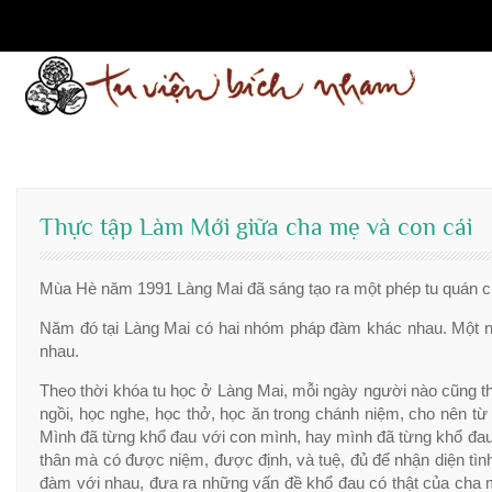
Skip
to
content
Thực tập Làm Mới giữa cha mẹ và con cái
Mùa Hè năm 1991 Làng Mai đã sáng tạo ra một phép tu quán chi
Năm đó tại Làng Mai có hai nhóm pháp đàm khác nhau. Một nh
nhau.
Theo thời khóa tu học ở Làng Mai, mỗi ngày người nào cũng th
ngồi, học nghe, học thở, học ăn trong chánh niệm, cho nên từ
Mình đã từng khổ đau với con mình, hay mình đã từng khổ đau vớ
thân mà có được niệm, được định, và tuệ, đủ để nhận diện tìn
đàm với nhau, đưa ra những vấn đề khổ đau có thật của cha 