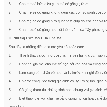
6. Cha mẹ đã hứa điều gì thì sẽ cố gắng giữ lời.
7. Cha mẹ sẽ cố gắng không đem các con so sánh với con n
8. Cha mẹ sẽ cố gắng hứa quan tâm giúp đỡ các con và ráng 
9. Cha mẹ sẽ cố gắng học hỏi thêm văn hóa Tây phương và c
III. Những Ước Mơ Của Cha Mẹ
Sau đây là những điều cha mẹ yêu cầu các con:
1. Thành thật và cởi mở với cha mẹ về những ước muốn và t
2. Dành thì giờ với cha mẹ để học hỏi văn hóa và cung các
3. Làm xong bổn phận về học hành, trước khi nghĩ đến việc g
4. Chia xẻ công việc trong gia đình với tỷ lượng thời gian h
5. Cố gắng tham dự những sinh hoạt chung với gia đình, càn
6. Biết thảo luận với cha mẹ bằng giọng nói ôn hòa và lễ độ
Văn bản A –