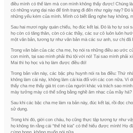
điều mình có thể làm mà con mình không thấy được! Chúng là
có những vụng dại nào để tình trạng đi đến như ngày nay? Đó
những yếu kém của mình. Mình có biết lắng nghe hay không, mìn
Sau hai mươi ngày quán chiếu, họ đúc kết lại. Đó là họ tự soi 
họ còn có tăng thân, còn có các thầy, các sư cô luôn luôn h
một văn bản, tương tự như văn bản mà các sư anh, sư chị đã l
Trong văn bản của các cha mẹ, họ nói ra những điều ao ước củ
con mình, tại sao mình phải thú tội với nó! Tại sao mình phải x
Mai thì họ học và họ làm được điều đó!
Trong bản văn này, các bậc phụ huynh nói ra ba điều: Thứ nh
không làm cái này, không làm cái kia đối với các con nữa. Ví 
thấy cha mẹ thấy giá trị con của người khác và trách sao mì
mày tưởng mày có thể sống bằng nghề âm nhạc của mầy há? Nh
Sau khi các bậc cha mẹ làm ra bản này, đúc kết lại, rồi đọc ch
sử dụng.
Trong khi đó, giới con cháu, họ cũng thực tập tương tự như v
họ không tin rằng cái “thế hệ kia” có thể hiểu được mình! Họ đ
cứng họng, không muốn nói nữa.