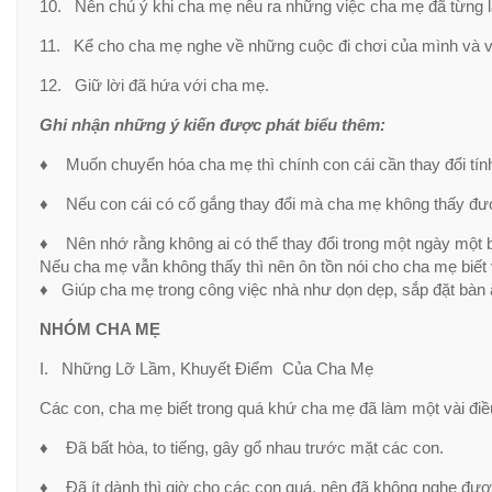
10. Nên chú ý khi cha mẹ nêu ra những việc cha mẹ đã từng là
11. Kể cho cha mẹ nghe về những cuộc đi chơi của mình và v
12. Giữ lời đã hứa với cha mẹ.
Ghi nhận những ý kiến được phát biểu thêm:
♦ Muốn chuyển hóa cha mẹ thì chính con cái cần thay đổi tín
♦ Nếu con cái có cố gắng thay đổi mà cha mẹ không thấy đượ
♦ Nên nhớ rằng không ai có thể thay đổi trong một ngày một b
Nếu cha mẹ vẫn không thấy thì nên ôn tồn nói cho cha mẹ biế
♦ Giúp cha mẹ trong công việc nhà như dọn dẹp, sắp đặt bàn
NHÓM CHA MẸ
I. Những Lỡ Lầm, Khuyết Điểm Của Cha Mẹ
Các con, cha mẹ biết trong quá khứ cha mẹ đã làm một vài điều
♦ Đã bất hòa, to tiếng, gây gổ nhau trước mặt các con.
♦ Đã ít dành thì giờ cho các con quá, nên đã không nghe đượ