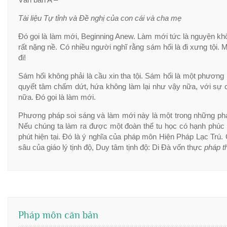
Tài liệu Tự tỉnh và Đề nghị của con cái và cha mẹ
Đó gọi là làm mới, Beginning Anew. Làm mới tức là nguyện kh
rất nặng nề. Có nhiều người nghĩ rằng sám hối là đi xưng tội. M
đi!
Sám hối không phải là cầu xin tha tội. Sám hối là một phươn
quyết tâm chấm dứt, hứa không làm lại như vậy nữa, với sự c
nữa. Đó gọi là làm mới.
Phương pháp soi sáng và làm mới này là một trong những phá
Nếu chúng ta làm ra được một đoàn thể tu học có hạnh phúc t
phút hiện tại. Đó là ý nghĩa của pháp môn Hiện Pháp Lạc Trú. C
sâu của giáo lý tịnh độ, Duy tâm tịnh độ: Di Đà vốn thực
pháp t
Pháp môn căn bản