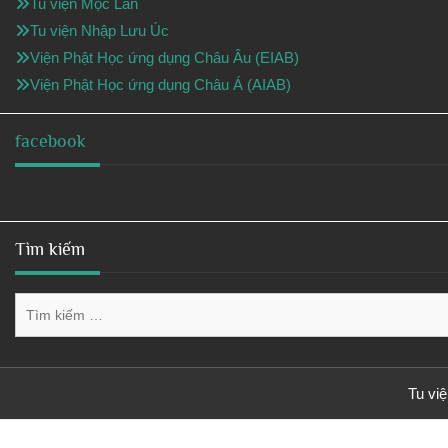
Tu viện Mộc Lan
Tu viện Nhập Lưu Úc
Viện Phật Học ứng dụng Châu Âu (EIAB)
Viện Phật Học ứng dụng Châu Á (AIAB)
facebook
Tìm kiếm
Tìm
kiếm
cho:
Tu vi