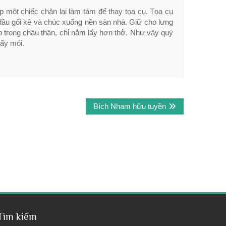
p một chiếc chăn lại làm tám để thay tọa cụ. Tọa cụ
 đầu gối kê và chúc xuống nền sàn nhà. Giữ cho lưng
p trong châu thân, chỉ nắm lấy hơn thở. Như vậy quý
hấy mỏi.
Bích Nham hữu tuyền
Tìm kiếm